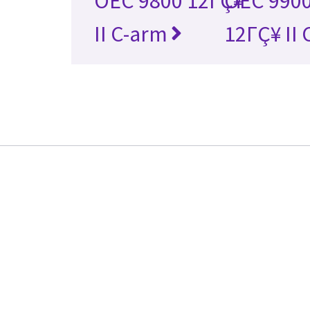
OEC 9800 12ΓÇ¥
OEC 9900
II C-arm
12ΓÇ¥ II