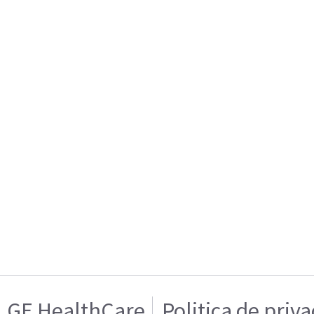
GE HealthCare
Politica de priv