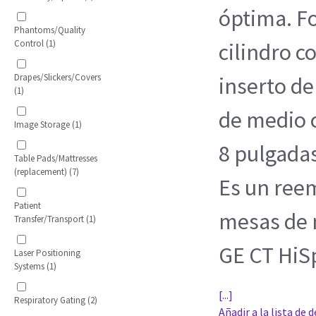
óptima. F
Phantoms/Quality
Control (1)
cilindro c
Drapes/Slickers/Covers
inserto d
(1)
de medio c
Image Storage (1)
8 pulgadas
Table Pads/Mattresses
(replacement) (7)
Es un ree
Patient
mesas de m
Transfer/Transport (1)
GE CT HiSp
Laser Positioning
Systems (1)
[...]
Respiratory Gating (2)
Añadir a la lista de 