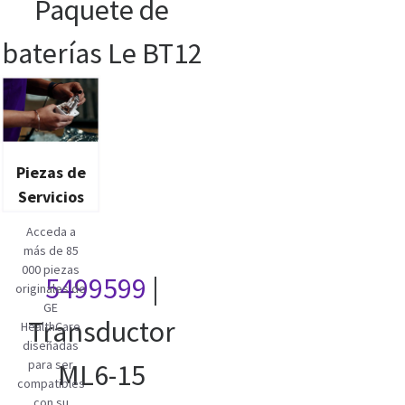
Paquete de
baterías Le BT12
Piezas de
Servicios
Acceda a
más de 85
000 piezas
5499599
|
originales de
GE
Transductor
HealthCare
diseñadas
para ser
ML6-15
compatibles
con su