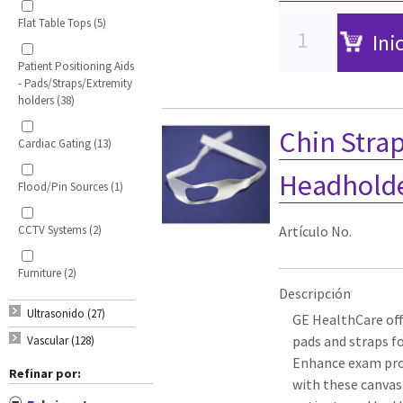
Flat Table Tops (5)
Ini
Patient Positioning Aids
- Pads/Straps/Extremity
holders (38)
Chin Strap
Cardiac Gating (13)
Headholder
Flood/Pin Sources (1)
CCTV Systems (2)
Artículo No.
Furniture (2)
Descripción
Ultrasonido (27)
GE HealthCare off
pads and straps f
Vascular (128)
Enhance exam pro
Refinar por:
with these canvas