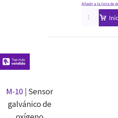
Añadir a la lista de 
Ini
M-10
| Sensor
galvánico de
oxígeno