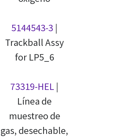
5144543-3
|
Trackball Assy
for LP5_6
73319-HEL
|
Línea de
muestreo de
gas, desechable,