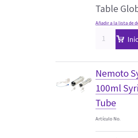
Table Glo
Añadir a la lista de 
Ini
Nemoto Sy
100ml Syri
Tube
Artículo No.