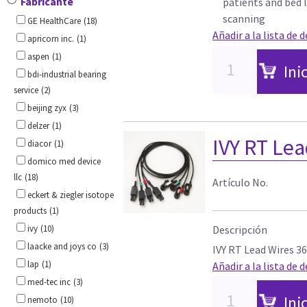
Fabricante
patients and bed l
scanning
GE HealthCare
(18)
Añadir a la lista de 
apricorn inc.
(1)
aspen
(1)
Ini
bdi-industrial bearing
service
(2)
beijing zyx
(3)
delzer
(1)
IVY RT Lea
diacor
(1)
domico med device
llc
(18)
Artículo No.
eckert & ziegler isotope
products
(1)
ivy
(10)
Descripción
laacke and joys co
(3)
IVY RT Lead Wires 36 
lap
(1)
Añadir a la lista de 
med-tec inc
(3)
Ini
nemoto
(10)