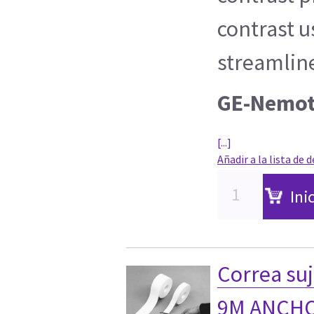
contrast u
streamline
GE-Nemot
[...]
Añadir a la lista de 
Ini
Correa suj
9M ANCHO