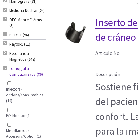
Mamografía (31)
Medicina Nuclear (24)
Inserto d
OEC Mobile C-Arms
(5)
de cráneo 
PET/CT (54)
Rayos-X (11)
Artículo No.
Resonancia
Magnética (147)
Tomografía
Descripción
Computarizada (86)
Sostiene 
Injectors -
options/consumables
del pacie
(10)
confort. L
IVY Monitor (1)
para la i
Miscellaneous
Accessory/Option (1)