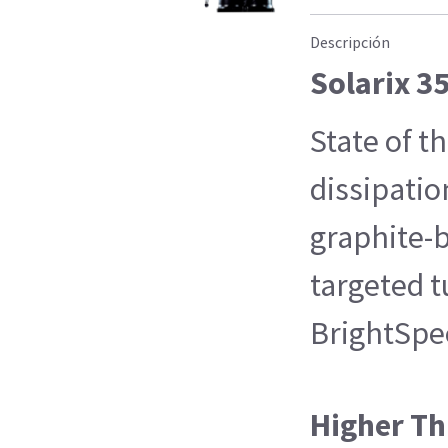
Descripción
Solarix 3
State of t
dissipatio
graphite-
targeted t
BrightSpe
Higher T