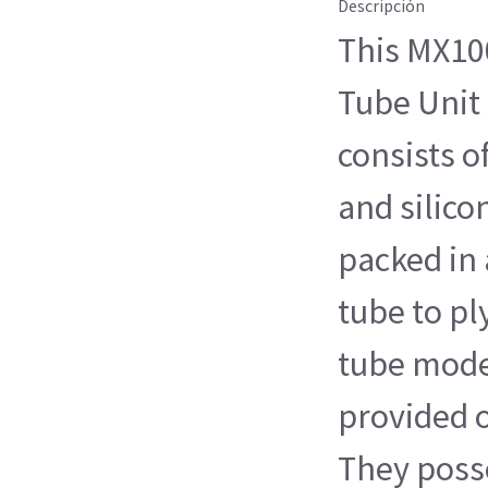
Descripción
This MX10
Tube Unit 
consists o
and silico
packed in 
tube to p
tube model
provided o
They poss