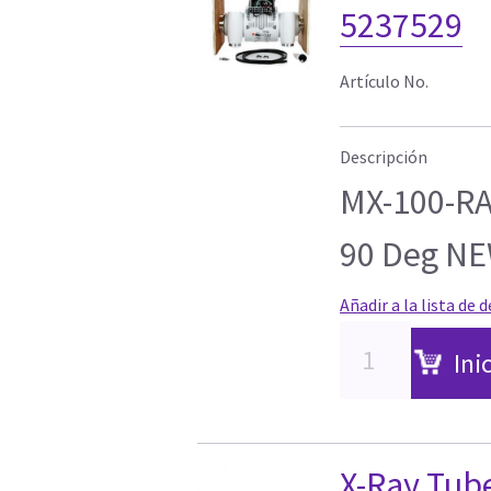
5237529
Artículo No.
Descripción
MX-100-RA
90 Deg N
Añadir a la lista de 
Ini
X-Ray Tu