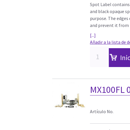
Spot Label contains 
and black opaque spo
purpose. The edges o
and prevent it from 
[...]
Añadir a la lista de 
Ini
MX100FL 0
Artículo No.