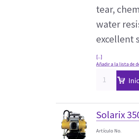
tear, chem
water resi
excellent 
[...]
Añadir a la lista de 
Ini
Solarix 35
Artículo No.