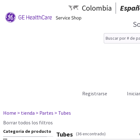
Colombia
Españ
So
Registrarse
Inicia
Home
> tienda
> Partes
> Tubes
Borrar todos los filtros
Categoria de producto
Tubes
(36 encontrado)