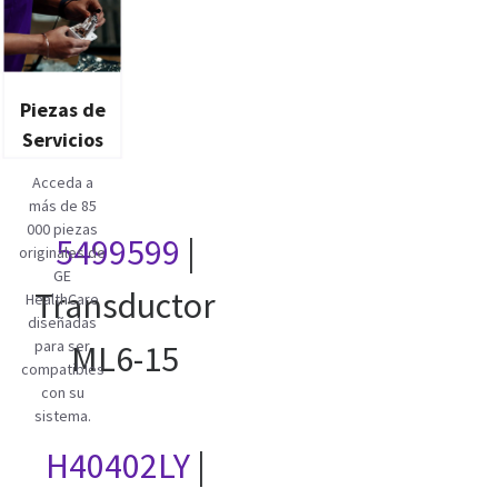
Piezas de
Servicios
Acceda a
más de 85
000 piezas
5499599
|
originales de
GE
Transductor
HealthCare
diseñadas
para ser
ML6-15
compatibles
con su
sistema.
H40402LY
|