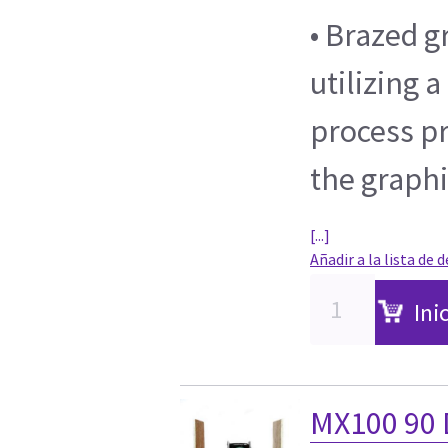
• Brazed g
utilizing 
process pr
the graphi
[...]
Añadir a la lista de 
Ini
MX100 90