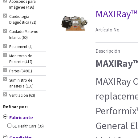
Accesorios para
Imágenes (436)
MAXIRay™ 
Cardiología
Diagnóstica (91)
Artículo No.
Cuidado Materno-
Infantil (60)
Equipment (4)
Descripción
Monitoreo de
MAXIRay™
Paciente (412)
Partes (34601)
MAXIRay CT
Suministro de
anestesia (130)
replaceme
Ventilación (63)
Refinar por:
Performix
Fabricante
General El
GE HealthCare
(36)
Condición