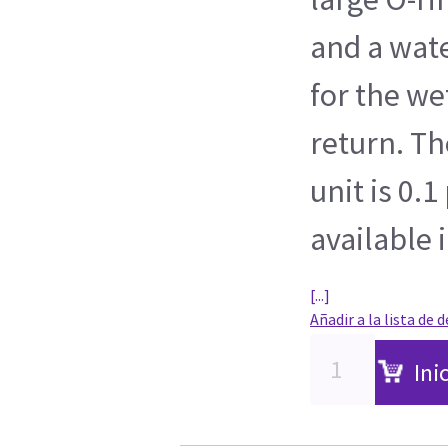
and a wate
for the we
return. Th
unit is 0.1
available i
[...]
Añadir a la lista de 
Ini