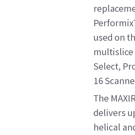
replaceme
Performix
used on th
multislice
Select, Pr
16 Scanne
The MAXIR
delivers u
helical an