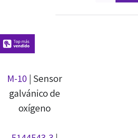
M-10
| Sensor
galvánico de
oxígeno
5144543-3
|