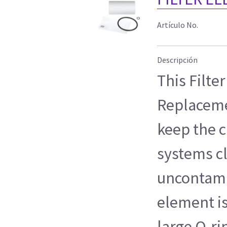
Artículo No.
Descripción
This Filte
Replacemen
keep the c
systems c
uncontamin
element is
large O-ri