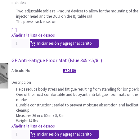
includes:
Two adjustable table rail-mount devices to allow for the mounting of the
injector head and the DCU on the IQ table rail
The power rack is set on
[...]
Añadir a la lista de deseos
Iniciar sesión y agregar al carrito
GE Anti-Fatigue Floor Mat (Blue 3x5 x 5/8")
Artículo No.
E7058A
Descripción
Helps reduce body stress and fatigue resulting from standing for long peri
One of the most comfortable and buoyant anti-fatigue floor mats on the
market
Durable construction; sealed to prevent moisture absorption and facilitat
cleanup
Measures 36 in x 60 in x 5/8 in
Weight 14 lbs
Añadir a la lista de deseos
Iniciar sesión y agregar al carrito