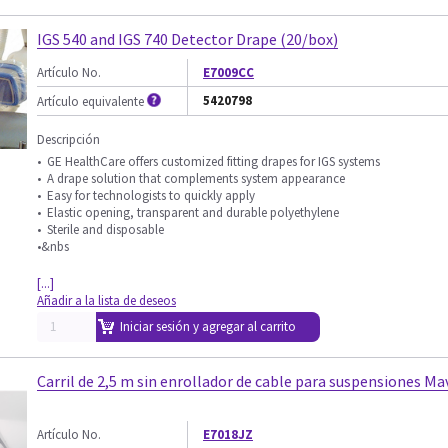
IGS 540 and IGS 740 Detector Drape (20/box)
Artículo No.
E7009CC
5420798
Artículo equivalente
Descripción
• GE HealthCare offers customized fitting drapes for IGS systems
• A drape solution that complements system appearance
• Easy for technologists to quickly apply
• Elastic opening, transparent and durable polyethylene
• Sterile and disposable
•&nbs
[...]
Añadir a la lista de deseos
Iniciar sesión y agregar al carrito
Carril de 2,5 m sin enrollador de cable para suspensiones Ma
Artículo No.
E7018JZ