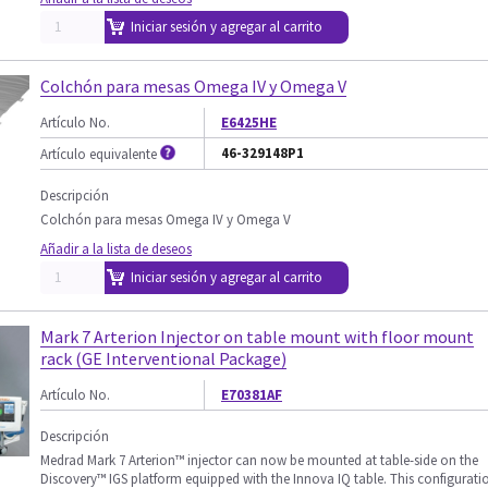
Iniciar sesión y agregar al carrito
Colchón para mesas Omega IV y Omega V
Artículo No.
E6425HE
46-329148P1
Artículo equivalente
Descripción
Colchón para mesas Omega IV y Omega V
Añadir a la lista de deseos
Iniciar sesión y agregar al carrito
Mark 7 Arterion Injector on table mount with floor mount
rack (GE Interventional Package)
Artículo No.
E70381AF
Descripción
Medrad Mark 7 Arterion™ injector can now be mounted at table-side on the
Discovery™ IGS platform equipped with the Innova IQ table. This configurati