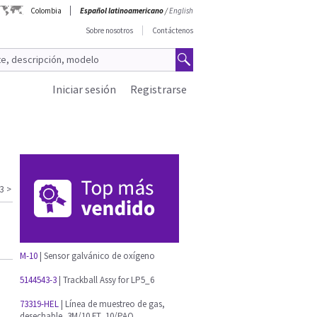
Colombia
Español latinoamericano
/
English
Sobre nosotros
Contáctenos
Iniciar sesión
Registrarse
3
>
M-10
| Sensor galvánico de oxígeno
5144543-3
| Trackball Assy for LP5_6
73319-HEL
| Línea de muestreo de gas,
desechable, 3M/10 FT, 10/PAQ