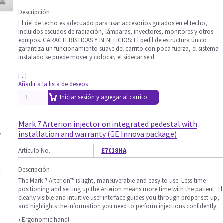
Descripción
El riel de techo es adecuado para usar accesorios guiados en el techo,
incluidos escudos de radiación, lámparas, inyectores, monitores y otros
equipos. CARACTERÍSTICAS Y BENEFICIOS: El perfil de estructura único
garantiza un funcionamiento suave del carrito con poca fuerza, el sistema
instalado se puede mover y colocar, el sidecar se d
[...]
Añadir a la lista de deseos
Iniciar sesión y agregar al carrito
Mark 7 Arterion injector on integrated pedestal with
installation and warranty (GE Innova package)
Artículo No.
E7018HA
Descripción
The Mark 7 Arterion™ is light, maneuverable and easy to use. Less time
positioning and setting up the Arterion means more time with the patient. T
clearly visible and intuitive user interface guides you through proper set-up,
and highlights the information you need to perform injections confidently.
• Ergonomic handl