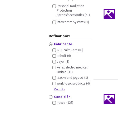
Personal Radiation
Protection
Aprons/Accessories (61)
Intercomm Systems (1)
Refinar por:
Fabricante
GE HealthCare
(63)
anholt
(6)
bayer
(3)
kenex electro medical
limited
(11)
laacke and joys co
(1)
work logic products
(4)
Ver más
Condición
nueva
(128)