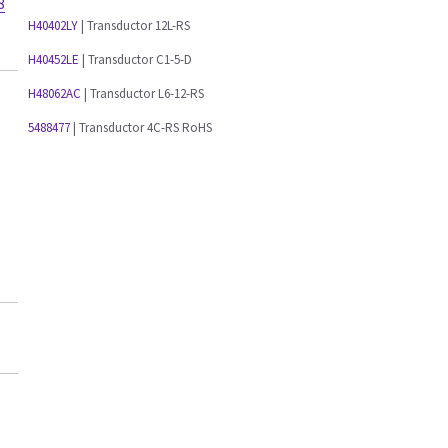
8
H40402LY
| Transductor 12L-RS
H40452LE
| Transductor C1-5-D
H48062AC
| Transductor L6-12-RS
5488477
| Transductor 4C-RS RoHS