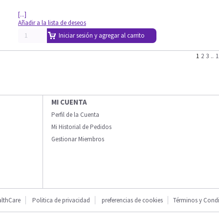
[...]
Añadir a la lista de deseos
Iniciar sesión y agregar al carrito
1
2
3
..
1
MI CUENTA
Perfil de la Cuenta
Mi Historial de Pedidos
Gestionar Miembros
lthCare
Politica de privacidad
preferencias de cookies
Términos y Cond