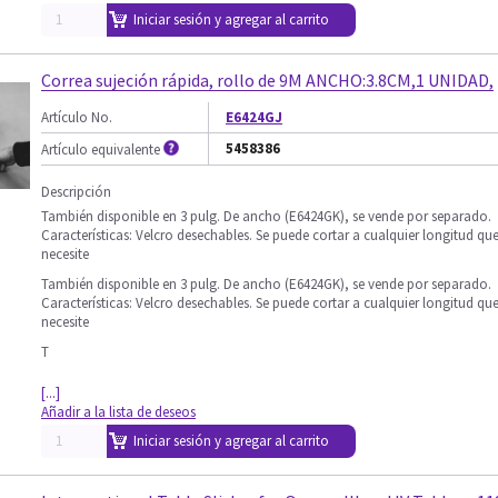
Iniciar sesión y agregar al carrito
Correa sujeción rápida, rollo de 9M ANCHO:3.8CM,1 UNIDAD,
Artículo No.
E6424GJ
5458386
Artículo equivalente
Descripción
También disponible en 3 pulg. De ancho (E6424GK), se vende por separado.
Características: Velcro desechables. Se puede cortar a cualquier longitud qu
necesite
También disponible en 3 pulg. De ancho (E6424GK), se vende por separado.
Características: Velcro desechables. Se puede cortar a cualquier longitud qu
necesite
T
[...]
Añadir a la lista de deseos
Iniciar sesión y agregar al carrito