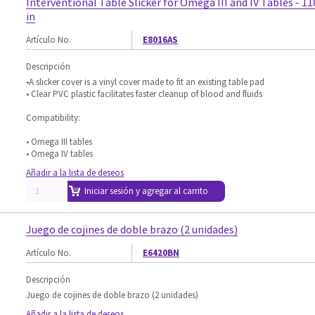
Interventional Table Slicker for Omega III and IV Tables - 11
in
Artículo No.
E8016AS
Descripción
•A slicker cover is a vinyl cover made to fit an existing table pad
• Clear PVC plastic facilitates faster cleanup of blood and fluids
Compatibility:
• Omega III tables
• Omega IV tables
Añadir a la lista de deseos
Iniciar sesión y agregar al carrito
Juego de cojines de doble brazo (2 unidades)
Artículo No.
E6420BN
Descripción
Juego de cojines de doble brazo (2 unidades)
Añadir a la lista de deseos