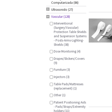
Computarizada (86)
Ultrasonido (27)
Vascular (128)
Interventional
(Surgery/Vascular)
Protection Table Shields
and Suspension Systems
- Posts-Arms-Lighting-
Shields (38)
Dose Monitoring (4)
Drapes/Slickers/Covers
(9)
Furniture (3)
Injectors (3)
Table Pads/Mattresses
(replacement) (1)
Other (1)
Patient Positioning Aids
- Pads/Straps/Extremity
holders (11)