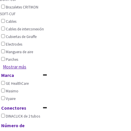
Brazaletes CRITIKON
SOFT-CUF
Cables
Cables de interconexión
Cubiertas de Giraffe
Electrodes
Manguera de aire
Parches
Mostrar más
Marca
GE HealthCare
Masimo
Vyaire
Conectores
DINACLICK de 2 tubos
Número de