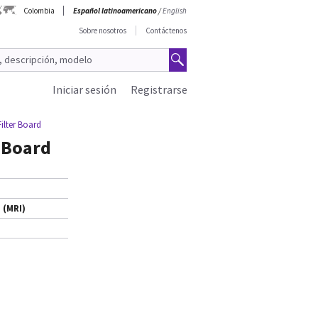
Colombia
Español latinoamericano
/
English
Sobre nosotros
Contáctenos
Iniciar sesión
Registrarse
ilter Board
 Board
 (MRI)