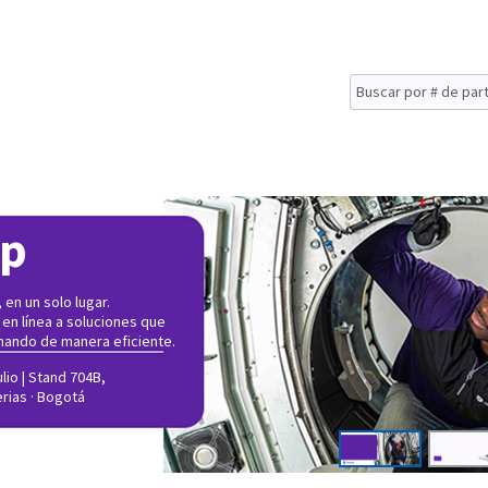
op
en un solo lugar.
 en línea a soluciones que
nando de manera eficiente.
lio | Stand 704B,
erias · Bogotá