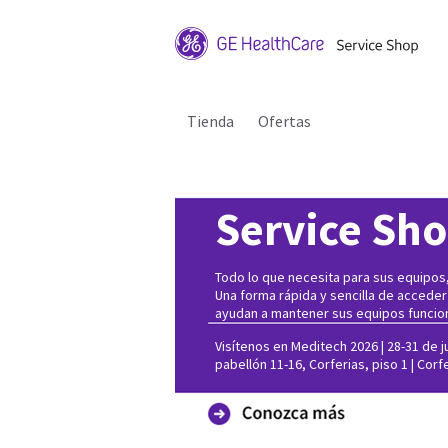
Tienda
Ofertas
Service Sh
Todo lo que necesita para sus equipos, 
Una forma rápida y sencilla de acceder
ayudan a mantener sus equipos funcio
Visítenos en Meditech 2026 | 28-31 de ju
pabellón 11-16, Corferias, piso 1 | Corf