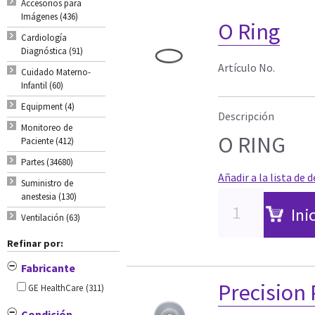
Accesorios para
Imágenes (436)
O Ring
Cardiología
Diagnóstica (91)
Artículo No.
Cuidado Materno-
Infantil (60)
Equipment (4)
Descripción
Monitoreo de
O RING
Paciente (412)
Partes (34680)
Añadir a la lista de 
Suministro de
anestesia (130)
Ini
Ventilación (63)
Refinar por:
Fabricante
Precision
GE HealthCare
(311)
Condición