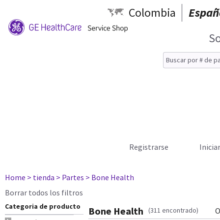
Colombia
Españ
So
Registrarse
Inicia
Home
> tienda
> Partes
> Bone Health
Borrar todos los filtros
Categoria de producto
Bone Health
(311 encontrado)
O