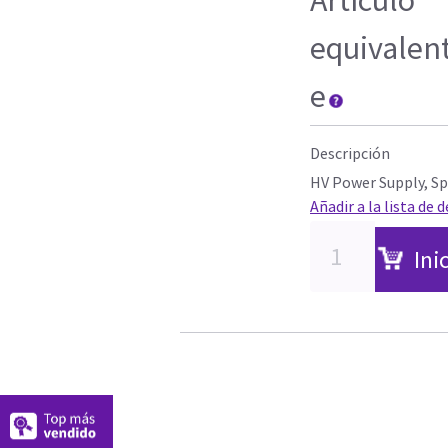
equivalen
e
Descripción
HV Power Supply, Sp
Añadir a la lista de 
Ini