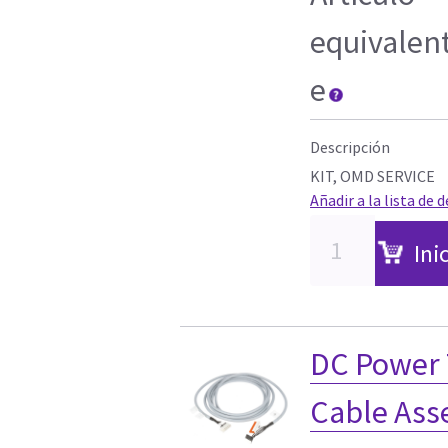
equivalen
e
Descripción
KIT, OMD SERVICE
Añadir a la lista de 
Ini
DC Power 
Cable Ass