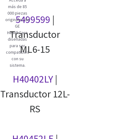
Acceda a
más de 85
000 piezas
5499599
|
originales de
GE
Transductor
HealthCare
diseñadas
para ser
ML6-15
compatibles
con su
sistema.
H40402LY
|
Transductor 12L-
RS
H40452LE
|