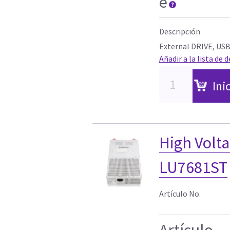
e
Descripción
External DRIVE, US
Añadir a la lista de 
Ini
High Volt
LU7681ST
Artículo No.
Artículo