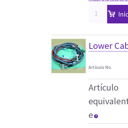
Ini
Lower Cab
Artículo No.
Artículo
equivalen
e