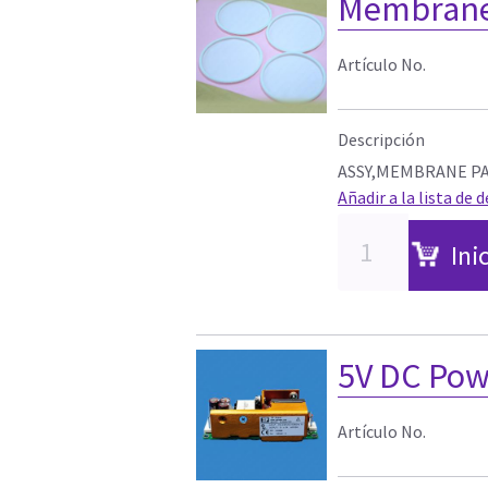
Membrane
Artículo No.
Descripción
ASSY,MEMBRANE P
Añadir a la lista de 
Ini
5V DC Pow
Artículo No.