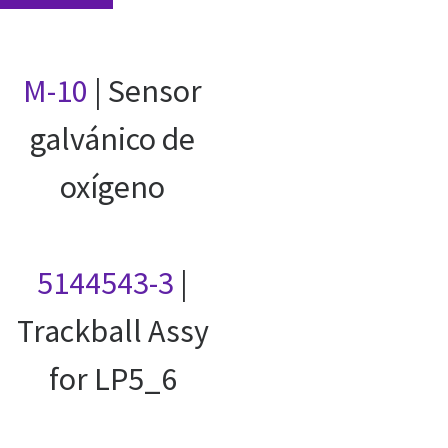
M-10
| Sensor
galvánico de
oxígeno
5144543-3
|
Trackball Assy
for LP5_6