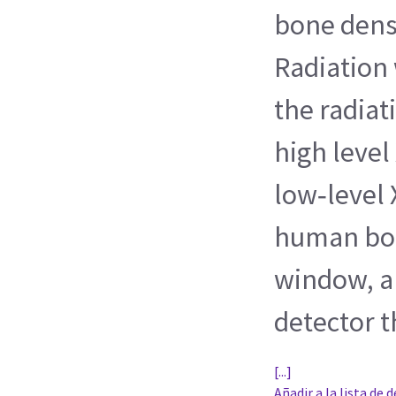
bone densi
Radiation 
the radiat
high level
low‐level 
human bod
window, a
detector th
[...]
Añadir a la lista de 