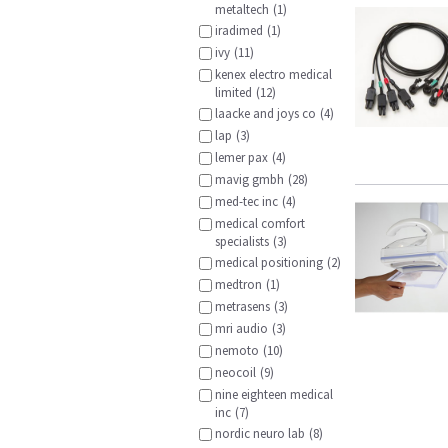
metaltech
(1)
iradimed
(1)
ivy
(11)
kenex electro medical
limited
(12)
laacke and joys co
(4)
lap
(3)
lemer pax
(4)
mavig gmbh
(28)
med-tec inc
(4)
medical comfort
specialists
(3)
medical positioning
(2)
medtron
(1)
metrasens
(3)
mri audio
(3)
nemoto
(10)
neocoil
(9)
nine eighteen medical
inc
(7)
nordic neuro lab
(8)