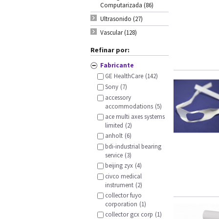
Computarizada (86)
Ultrasonido (27)
Vascular (128)
Refinar por:
Fabricante
GE HealthCare
(142)
Sony
(7)
accessory
accommodations
(5)
ace multi axes systems
limited
(2)
anholt
(6)
bdi-industrial bearing
service
(3)
beijing zyx
(4)
civco medical
instrument
(2)
collector fuyo
corporation
(1)
collector gcx corp
(1)