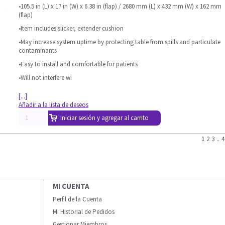
•105.5 in (L) x 17 in (W) x 6.38 in (flap) / 2680 mm (L) x 432 mm (W) x 162 mm
(flap)
•Item includes slicker, extender cushion
•May increase system uptime by protecting table from spills and particulate
contaminants
•Easy to install and comfortable for patients
•Will not interfere wi
[...]
Añadir a la lista de deseos
Iniciar sesión y agregar al carrito
1
2
3
..
4
MI CUENTA
Perfil de la Cuenta
Mi Historial de Pedidos
Gestionar Miembros