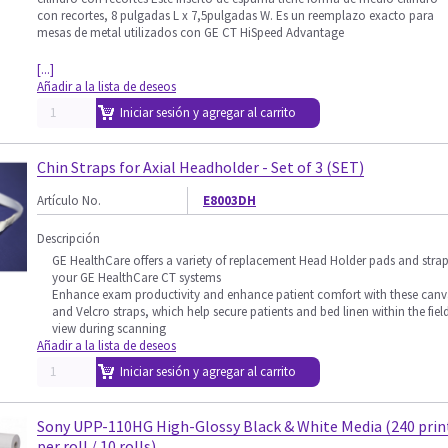
con recortes, 8 pulgadas L x 7,5pulgadas W. Es un reemplazo exacto para
mesas de metal utilizados con GE CT HiSpeed ​​Advantage
[...]
Añadir a la lista de deseos
Iniciar sesión y agregar al carrito
Chin Straps for Axial Headholder - Set of 3 (SET)
Artículo No.
E8003DH
Descripción
GE HealthCare offers a variety of replacement Head Holder pads and strap
your GE HealthCare CT systems
Enhance exam productivity and enhance patient comfort with these canv
and Velcro straps, which help secure patients and bed linen within the fiel
view during scanning
Añadir a la lista de deseos
Iniciar sesión y agregar al carrito
Sony UPP-110HG High-Glossy Black & White Media (240 prin
per roll / 10 rolls)