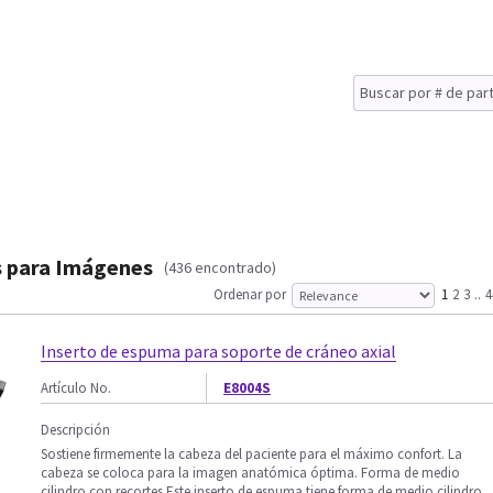
s para Imágenes
(436 encontrado)
Ordenar por
1
2
3
..
4
Inserto de espuma para soporte de cráneo axial
Artículo No.
E8004S
Descripción
Sostiene firmemente la cabeza del paciente para el máximo confort. La
cabeza se coloca para la imagen anatómica óptima. Forma de medio
cilindro con recortes Este inserto de espuma tiene forma de medio cilindro