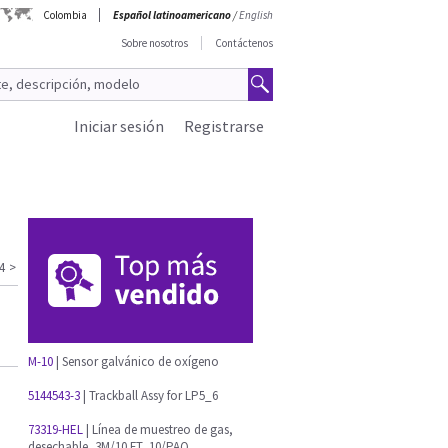
Colombia
Español latinoamericano
/
English
Sobre nosotros
Contáctenos
Iniciar sesión
Registrarse
4
>
M-10
| Sensor galvánico de oxígeno
5144543-3
| Trackball Assy for LP5_6
73319-HEL
| Línea de muestreo de gas,
desechable, 3M/10 FT, 10/PAQ