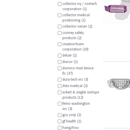
collector ivy / nortech
corporation
(1)
collector medical
positioning
(1)
collector varian
(2)
conney safety
products
(2)
creative foam
corporation
(10)
delzer
(1)
diacor
(1)
domico med device
llc
(37)
dura-tech inc
(3)
dxtx medical
(2)
eckert & ziegler isotope
products
(12)
ferno washington
inc
(3)
gcx corp
(1)
gf health
(1)
hangzhou