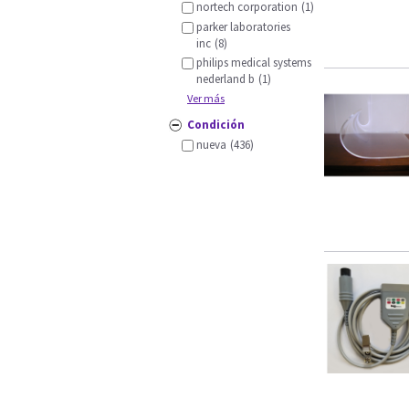
nortech corporation
(1)
parker laboratories
inc
(8)
philips medical systems
nederland b
(1)
Ver más
Condición
nueva
(436)