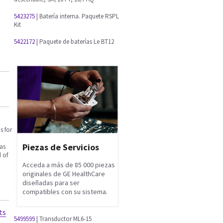
5423275
| Batería interna. Paquete RSPL
Kit
5422172
| Paquete de baterías Le BT12
s for
Piezas de Servicios
as
d of
Acceda a más de 85 000 piezas
originales de GE HealthCare
diseñadas para ser
compatibles con su sistema.
ts
5499599
| Transductor ML6-15