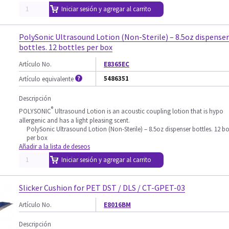
Iniciar sesión y agregar al carrito
PolySonic Ultrasound Lotion (Non-Sterile) – 8.5oz dispenser
bottles. 12 bottles per box
Artículo No.
E8365EC
5486351
Artículo equivalente
Descripción
®
POLYSONIC
Ultrasound Lotion is an acoustic coupling lotion that is hypo
allergenic and has a light pleasing scent.
PolySonic Ultrasound Lotion (Non-Sterile) – 8.5oz dispenser bottles. 12 bo
per box
Añadir a la lista de deseos
Iniciar sesión y agregar al carrito
Slicker Cushion for PET DST / DLS / CT-GPET-03
Artículo No.
E8016BM
Descripción