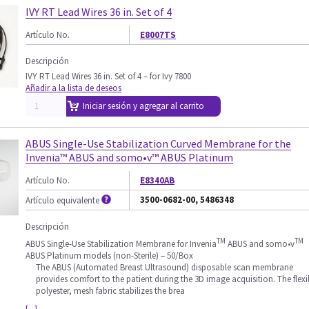
IVY RT Lead Wires 36 in. Set of 4
Artículo No.
E8007TS
Descripción
IVY RT Lead Wires 36 in. Set of 4 – for Ivy 7800
Añadir a la lista de deseos
Iniciar sesión y agregar al carrito
ABUS Single-Use Stabilization Curved Membrane for the
Invenia™ ABUS and somo•v™ ABUS Platinum
Artículo No.
E8340AB
3500-0682-00, 5486348
Artículo equivalente
Descripción
TM
TM
ABUS Single-Use Stabilization Membrane for Invenia
ABUS and somo•v
ABUS Platinum models (non-Sterile) – 50/Box
The ABUS (Automated Breast Ultrasound) disposable scan membrane
provides comfort to the patient during the 3D image acquisition. The flexi
polyester, mesh fabric stabilizes the brea