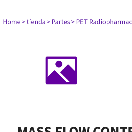
Home
> tienda
> Partes
> PET Radiopharma
MASS FLOW CONT