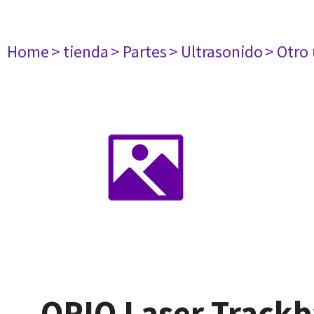
Home
> tienda
> Partes
> Ultrasonido
> Otro
OPIO Laser Trackba