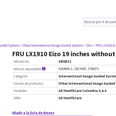
Guided Systems
> Other Interventional Image Guided Systems
> Otro
> FRU LX1910 Ei
FRU LX1910 Eizo 19 inches without
Artículo No.
5858511
5183450-2
,
5417438
,
5746371
Artículo equivalente
Categoría
Interventional Image Guided Syst
Familia de productos
Other Interventional Image Guided
Vendedor
GE HealthCare Colombia S.A.S
Seller
GE HealthCare
Añadir a la lista de deseos