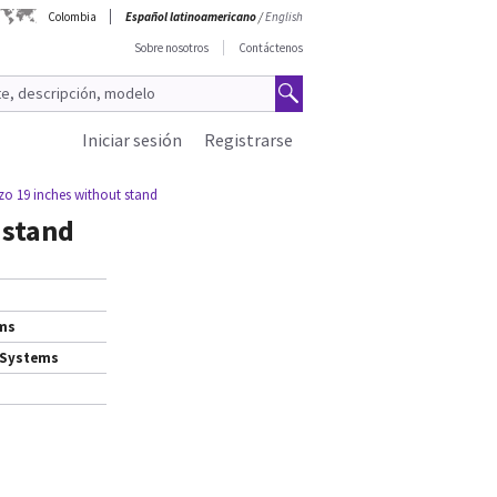
Colombia
Español latinoamericano
/
English
Sobre nosotros
Contáctenos
Iniciar sesión
Registrarse
zo 19 inches without stand
 stand
ems
 Systems