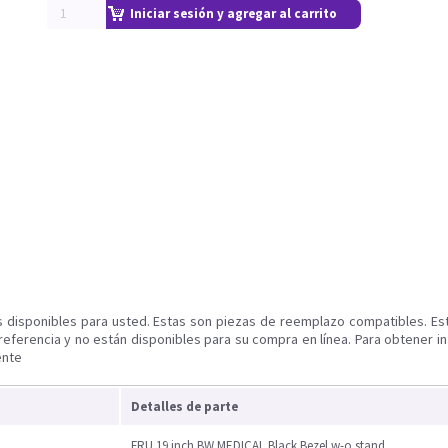
Iniciar sesión y agregar al carrito
s disponibles para usted. Estas son piezas de reemplazo compatibles. Es
referencia y no están disponibles para su compra en línea. Para obtener i
ente
Detalles de parte
FRU 19 inch BW MEDICAL Black Bezel w-o stand