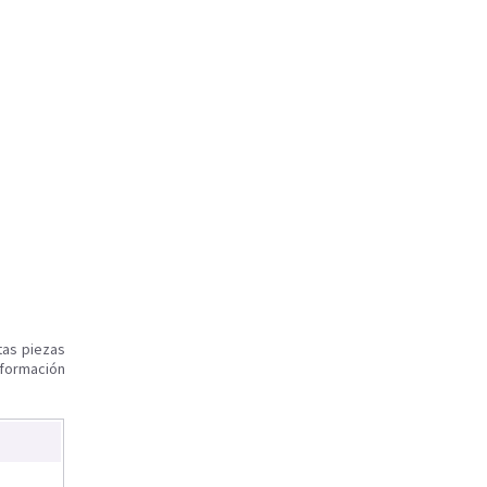
tas piezas
nformación