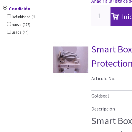
Añadir a la lista de 
Condición
Ini
Refurbished
(9)
nueva
(178)
usada
(44)
Smart Box
Protectio
Artículo No.
Goldseal
Descripción
Smart Box