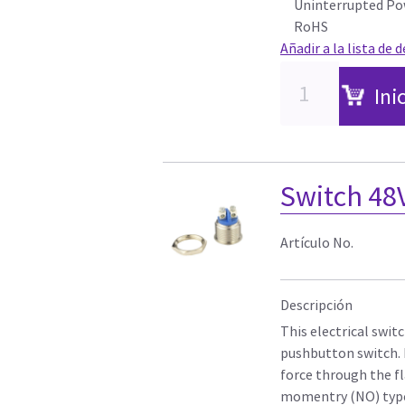
Uninterrupted Pow
RoHS
Añadir a la lista de 
Ini
Switch 48
Artículo No.
Descripción
This electrical swit
pushbutton switch. It
force through the fl
momentry (NO) type 