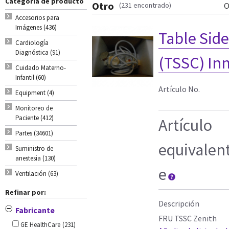
Categoria de producto
Otro
(231 encontrado)
O
Accesorios para
Imágenes (436)
Table Sid
Cardiología
Diagnóstica (91)
(TSSC) In
Cuidado Materno-
Infantil (60)
Artículo No.
Equipment (4)
Monitoreo de
Paciente (412)
Artículo
Partes (34601)
equivalen
Suministro de
anestesia (130)
e
Ventilación (63)
Refinar por:
Descripción
Fabricante
FRU TSSC Zenith
GE HealthCare
(231)