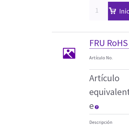
Ini
FRU RoHS
Artículo No.
Artículo
equivalen
e
Descripción