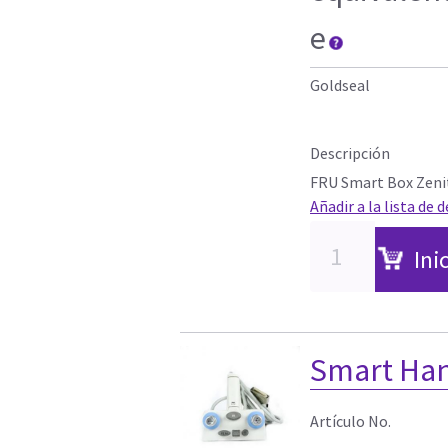
e
Goldseal
Descripción
FRU Smart Box Zeni
Añadir a la lista de 
Ini
Smart Han
Artículo No.