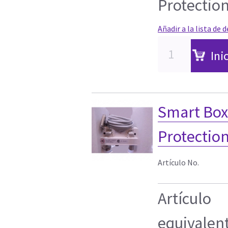
Protectio
Añadir a la lista de 
Ini
Smart Box
Protectio
Artículo No.
Artículo
equivalen