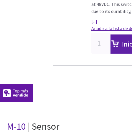
at 48VDC. This swit
due to its durability,
[...]
Añadir a la lista de 
Ini
M-10
| Sensor