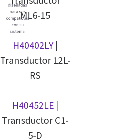
Transductor
diseñadas
para ser
ML6-15
compatibles
con su
sistema.
H40402LY
|
Transductor 12L-
RS
H40452LE
|
Transductor C1-
5-D