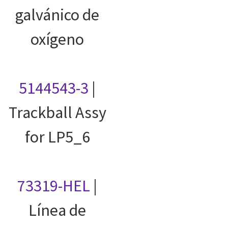
galvánico de
oxígeno
5144543-3
|
Trackball Assy
for LP5_6
73319-HEL
|
Línea de