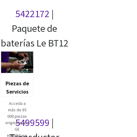
5422172
|
Paquete de
baterías Le BT12
Piezas de
Servicios
Acceda a
más de 85
000 piezas
5499599
|
originales de
GE
HealthCare