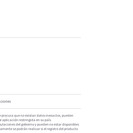
iciones
e procura que no existan datos inexactos, pueden
e aplicación restringida en su país.
ulaciones del gobierno y pueden no estar disponibles
mente se podrán realizar si el registro del producto