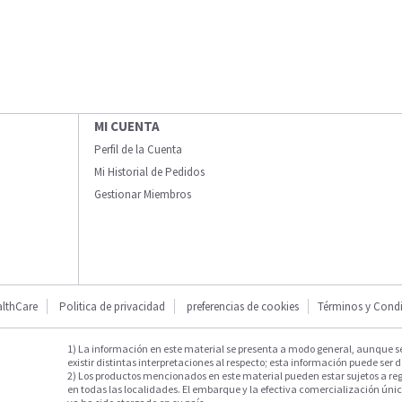
MI CUENTA
Perfil de la Cuenta
Mi Historial de Pedidos
Gestionar Miembros
lthCare
Politica de privacidad
preferencias de cookies
Términos y Cond
1) La información en este material se presenta a modo general, aunque s
existir distintas interpretaciones al respecto; esta información puede ser d
2) Los productos mencionados en este material pueden estar sujetos a reg
en todas las localidades. El embarque y la efectiva comercialización única