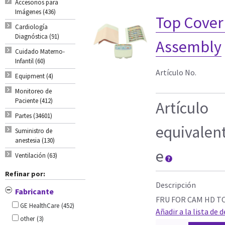
Accesorios para
Imágenes (436)
Top Cover
Cardiología
Diagnóstica (91)
Assembly
Cuidado Materno-
Infantil (60)
Artículo No.
Equipment (4)
Monitoreo de
Paciente (412)
Artículo
Partes (34601)
equivalen
Suministro de
anestesia (130)
e
Ventilación (63)
Refinar por:
Descripción
Fabricante
FRU FOR CAM HD T
GE HealthCare
(452)
Añadir a la lista de 
other
(3)