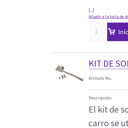
[...]
Añadir a la lista de 
Ini
KIT DE S
Artículo No.
Descripción
El kit de 
carro se u