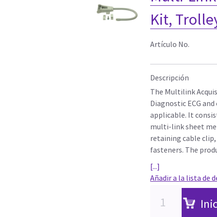
Kit, Trolle
Artículo No.
Descripción
The Multilink Acquisi
Diagnostic ECG and
applicable. It consi
multi-link sheet me
retaining cable clip
fasteners. The prod
[...]
Añadir a la lista de 
Ini