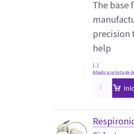
The base 
manufactu
precision
help
[...]
Añadir a la lista de 
Ini
Respironi