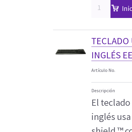
Ini
TECLADO 
INGLÉS EE
Artículo No.
Descripción
El teclado
inglés usa
shield ™ co