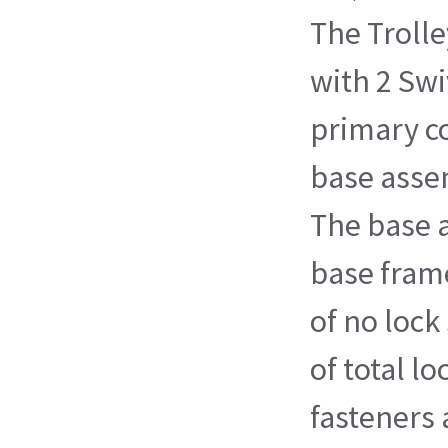
The Troll
with 2 Swi
primary c
base assem
The base 
base frame
of no lock
of total lo
fasteners 