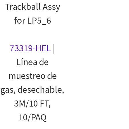
Trackball Assy
for LP5_6
73319-HEL
|
Línea de
muestreo de
gas, desechable,
3M/10 FT,
10/PAQ