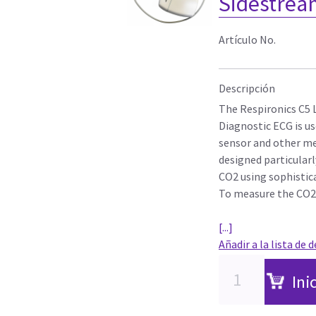
Sidestrea
Artículo No.
Descripción
The Respironics C5
Diagnostic ECG is u
sensor and other med
designed particular
CO2 using sophistic
To measure the CO2 
[...]
Añadir a la lista de 
Ini