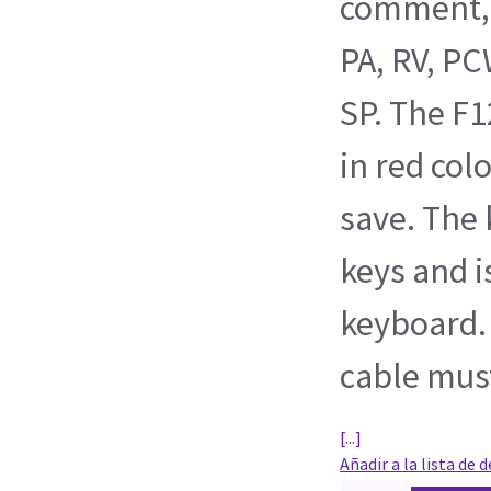
comment, A
PA, RV, PC
SP. The F1
in red col
save. The
keys and i
keyboard.
cable mus
[...]
Añadir a la lista de 