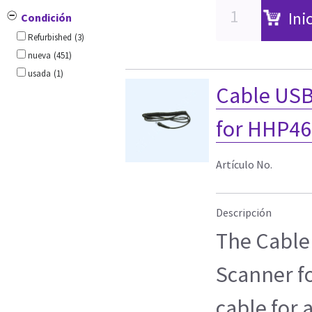
Ini
Condición
Refurbished
(3)
nueva
(451)
usada
(1)
Cable USB
for HHP4
Artículo No.
Descripción
The Cable
Scanner f
cable for 