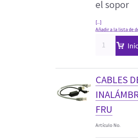
el sopor
[...]
Añadir a la lista de 
Ini
CABLES D
INALÁMBRI
FRU
Artículo No.