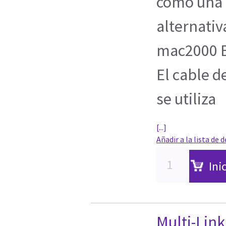
como una s
alternativ
mac2000 E
El cable 
se utiliza
[...]
Añadir a la lista de 
Ini
Multi-Link