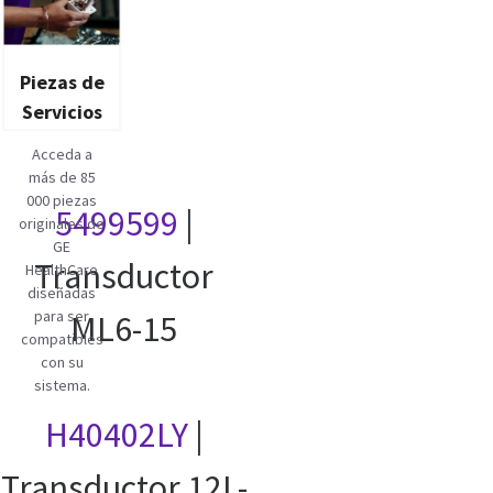
Piezas de
Servicios
Acceda a
más de 85
000 piezas
5499599
|
originales de
GE
Transductor
HealthCare
diseñadas
para ser
ML6-15
compatibles
con su
sistema.
H40402LY
|
Transductor 12L-