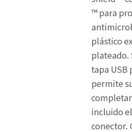
™ para pr
antimicro
plástico e
plateado. 
tapa USB 
permite s
completam
incluido e
conector. 