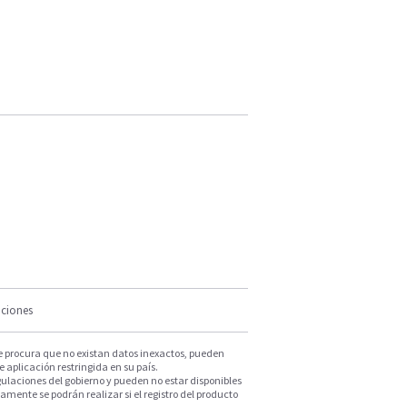
iciones
e procura que no existan datos inexactos, pueden
e aplicación restringida en su país.
ulaciones del gobierno y pueden no estar disponibles
mente se podrán realizar si el registro del producto