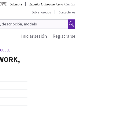
Colombia
Español latinoamericano
/
English
Sobre nosotros
Contáctenos
Iniciar sesión
Registrarse
UGUESE
TWORK,