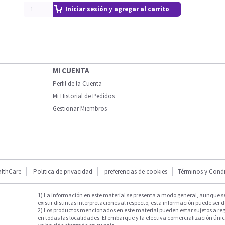
Iniciar sesión y agregar al carrito
MI CUENTA
Perfil de la Cuenta
Mi Historial de Pedidos
Gestionar Miembros
lthCare
Politica de privacidad
preferencias de cookies
Términos y Cond
1) La información en este material se presenta a modo general, aunque s
existir distintas interpretaciones al respecto; esta información puede ser d
2) Los productos mencionados en este material pueden estar sujetos a reg
en todas las localidades. El embarque y la efectiva comercialización única