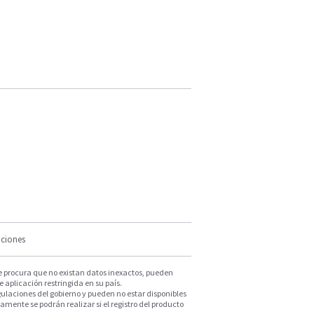
iciones
e procura que no existan datos inexactos, pueden
e aplicación restringida en su país.
ulaciones del gobierno y pueden no estar disponibles
mente se podrán realizar si el registro del producto