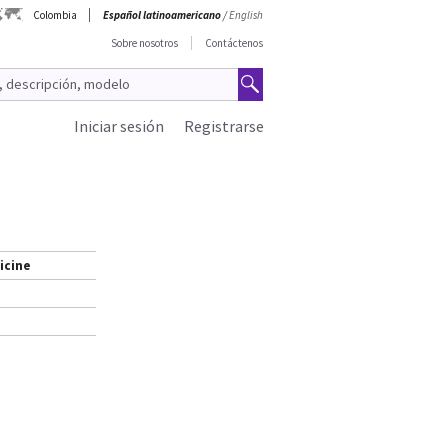
Colombia
Español latinoamericano
/
English
Sobre nosotros
Contáctenos
Iniciar sesión
Registrarse
icine