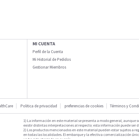
MI CUENTA
Perfil de la Cuenta
Mi Historial de Pedidos
Gestionar Miembros
lthCare
Politica de privacidad
preferencias de cookies
Términos y Cond
1) La información en este material se presenta a modo general, aunque s
existir distintas interpretaciones al respecto; esta información puede ser d
2) Los productos mencionados en este material pueden estar sujetos a reg
en todas las localidades. El embarque y la efectiva comercialización única