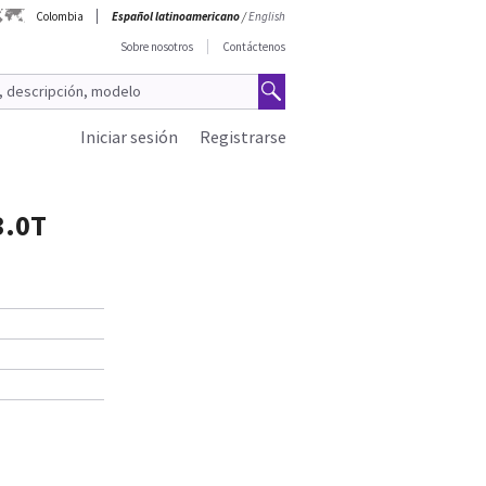
Colombia
Español latinoamericano
/
English
Sobre nosotros
Contáctenos
Iniciar sesión
Registrarse
3.0T