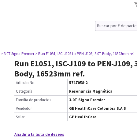
> 3.0T Signa Premier
> Run E1051, ISC-J109 to PEN-J109, 3.0T Body, 16523mm ref.
Run E1051, ISC-J109 to PEN-J109, 
Body, 16523mm ref.
Artículo No.
5747058-2
Categoría
Resonancia Magnética
Familia de productos
3.0T Signa Premier
Vendedor
GE HealthCare Colombia S.A.S
Seller
GE HealthCare
Añadir a la lista de deseos