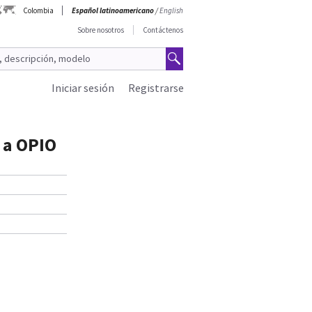
Colombia
Español latinoamericano
/
English
Sobre nosotros
Contáctenos
Iniciar sesión
Registrarse
 a OPIO