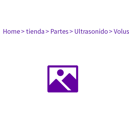
Home
> tienda
> Partes
> Ultrasonido
> Volu