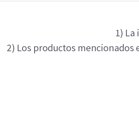
1) La
2) Los productos mencionados en