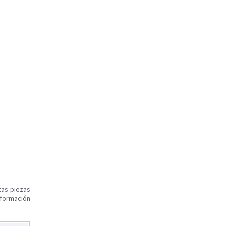
tas piezas
nformación