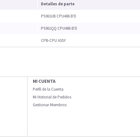
Detalles de parte
P9361UB CPU486 B'D
P9361QQ CPU486 B'D
CPB-CPU ASSY
MI CUENTA
Perfil de la Cuenta
Mi Historial de Pedidos
Gestionar Miembros