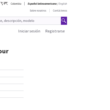
Colombia
Español latinoamericano
/
English
Sobre nosotros
Contáctenos
Iniciar sesión
Registrarse
our