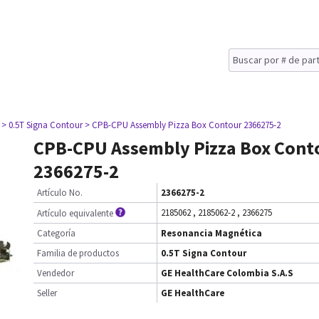
> 0.5T Signa Contour
> CPB-CPU Assembly Pizza Box Contour 2366275-2
CPB-CPU Assembly Pizza Box Cont
2366275-2
Artículo No.
2366275-2
2185062
,
2185062-2
,
2366275
Artículo equivalente
Categoría
Resonancia Magnética
Familia de productos
0.5T Signa Contour
Vendedor
GE HealthCare Colombia S.A.S
Seller
GE HealthCare