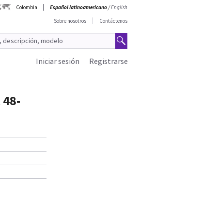
Colombia
Español latinoamericano
/
English
Sobre nosotros
Contáctenos
Iniciar sesión
Registrarse
 48-