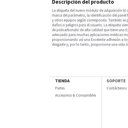
Descripción del producto
La etiqueta del nuevo módulo de adquisición ld c
marca del parámetro, la identificación del panel f
y otros equipos según corresponda. También se pu
daños o peligros para el usuario. La etiqueta vi
de policarbonato de alta calidad que tiene una E
adecuado para muchas aplicaciones médicas modern
proporcionando así una Excelente adhesión a los
desgaste y, por lo tanto, proporciona una vida út
TIENDA
SOPORTE
Partes
Contáctenos
Accesorios & Consumibles