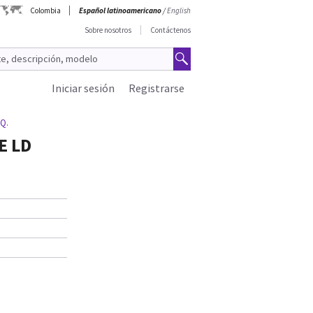
Colombia
Español latinoamericano
/
English
Sobre nosotros
Contáctenos
Iniciar sesión
Registrarse
Q.
E LD