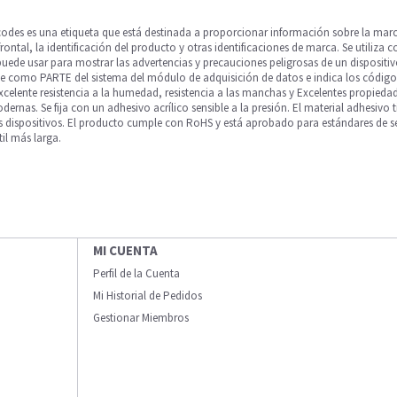
odes es una etiqueta que está destinada a proporcionar información sobre la marca
rontal, la identificación del producto y otras identificaciones de marca. Se utiliza
ede usar para mostrar las advertencias y precauciones peligrosas de un dispositiv
ene como PARTE del sistema del módulo de adquisición de datos e indica los códigos
xcelente resistencia a la humedad, resistencia a las manchas y Excelentes propieda
as. Se fija con un adhesivo acrílico sensible a la presión. El material adhesivo ti
 dispositivos. El producto cumple con RoHS y está aprobado para estándares de se
il más larga.
MI CUENTA
Perfil de la Cuenta
Mi Historial de Pedidos
Gestionar Miembros