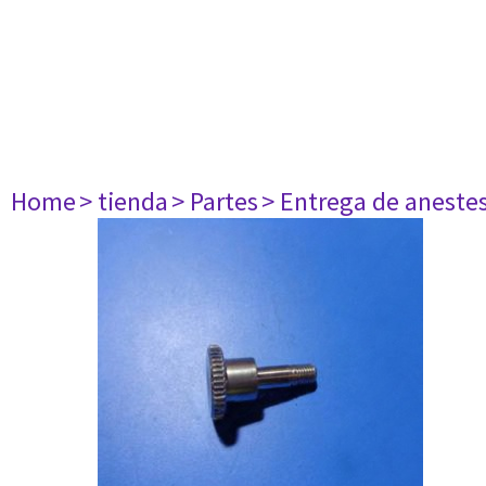
Home
> tienda
> Partes
> Entrega de aneste