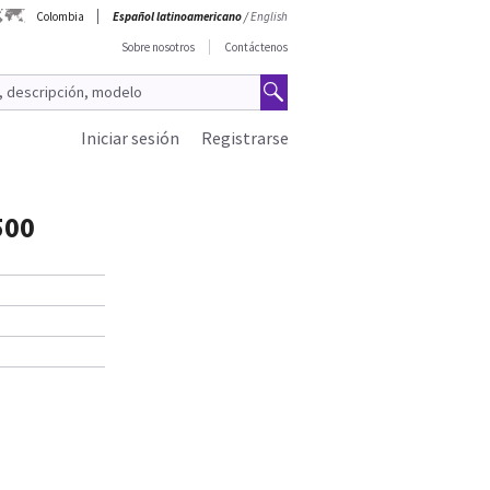
Colombia
Español latinoamericano
/
English
Sobre nosotros
Contáctenos
Iniciar sesión
Registrarse
500