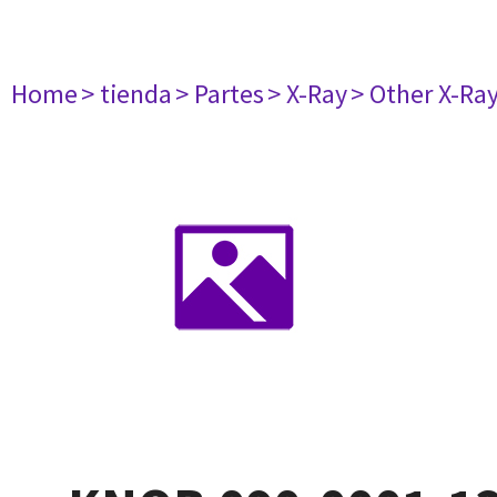
Home
> tienda
> Partes
> X-Ray
> Other X-Ra