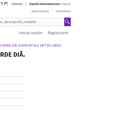
Colombia
Español latinoamericano
/
English
Sobre nosotros
Contáctenos
Iniciar sesión
Registrarse
VERDE DIÃ. M DISS HIT N-G 15FT DE LARGO
DE DIÃ.