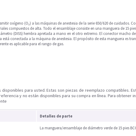
mitir oxígeno (O₂) a las máquinas de anestesia de la serie 650/620 de cuidados. Con 
riales compuestos de alta. Todo el ensamblaje consiste en una manguera de 15 
 diámetro (DISS) hembra apretada a mano en el otro extremo. El conector macho d
a está conectada a la máquina de anestesia. El propósito de esta manguera es tran
rente es aplicable para el rango de gas.
s disponibles para usted. Estas son piezas de reemplazo compatibles. Es
referencia y no están disponibles para su compra en línea. Para obtener i
ente
Detalles de parte
La manguera/ensamblaje de diámetro verde de 15 pies B