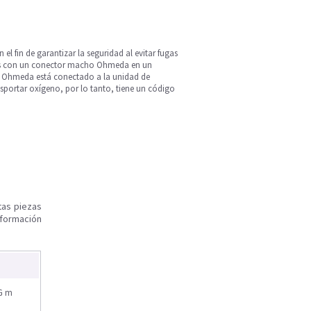
el fin de garantizar la seguridad al evitar fugas
pies con un conector macho Ohmeda en un
e Ohmeda está conectado a la unidad de
sportar oxígeno, por lo tanto, tiene un código
tas piezas
nformación
CG m