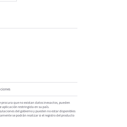
iciones
e procura que no existan datos inexactos, pueden
e aplicación restringida en su país.
ulaciones del gobierno y pueden no estar disponibles
mente se podrán realizar si el registro del producto