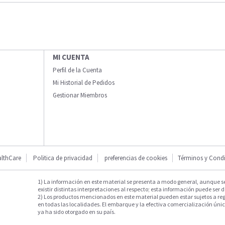
MI CUENTA
Perfil de la Cuenta
Mi Historial de Pedidos
Gestionar Miembros
lthCare
Politica de privacidad
preferencias de cookies
Términos y Cond
1) La información en este material se presenta a modo general, aunque s
existir distintas interpretaciones al respecto; esta información puede ser d
2) Los productos mencionados en este material pueden estar sujetos a reg
en todas las localidades. El embarque y la efectiva comercialización única
ya ha sido otorgado en su país.