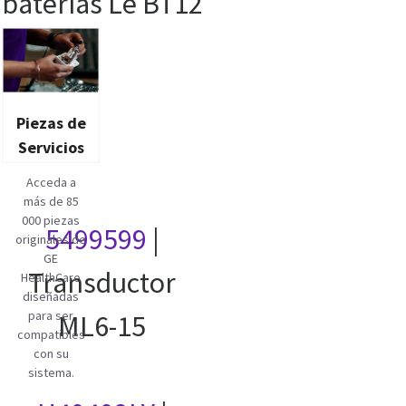
baterías Le BT12
Piezas de
Servicios
Acceda a
más de 85
000 piezas
5499599
|
originales de
GE
Transductor
HealthCare
diseñadas
para ser
ML6-15
compatibles
con su
sistema.