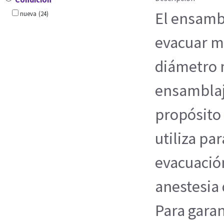
El ensamb
nueva
(24)
evacuar m
diámetro 
ensamblaj
propósito 
utiliza pa
evacuació
anestesia 
Para garan