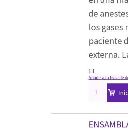
de anestes
los gases 
paciente 
externa. 
[...]
Añadir a la lista de 
Ini
ENSAMBLA