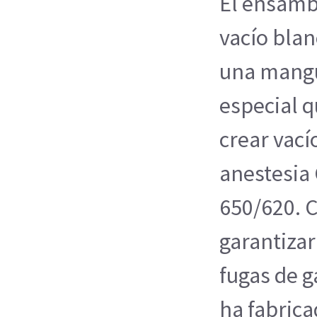
El ensamb
vacío blan
una mangu
especial q
crear vací
anestesia 
650/620. C
garantizar
fugas de g
ha fabrica