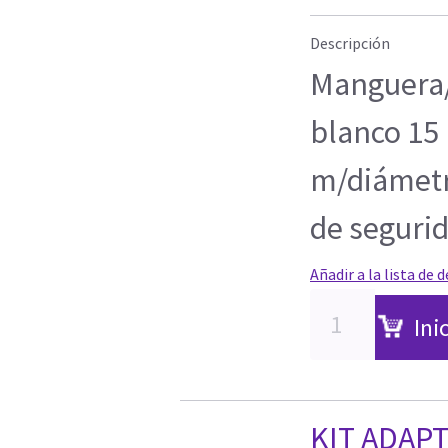
Descripción
Manguera/
blanco 15
m/diámetr
de seguri
Añadir a la lista de 
Ini
KIT ADAPT