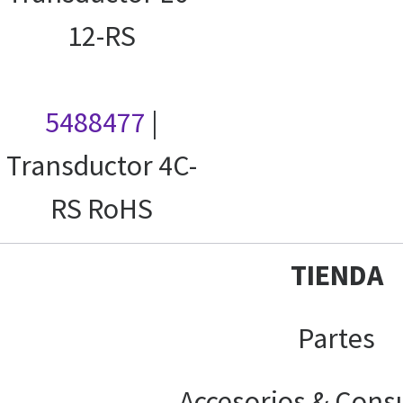
12-RS
5488477
|
Transductor 4C-
RS RoHS
TIENDA
Partes
Accesorios & Cons