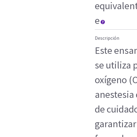
equivalen
e
Descripción
Este ensa
se utiliza
oxígeno (O
anestesia 
de cuidado
garantizar