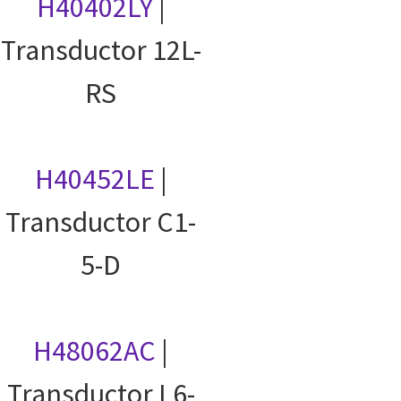
H40402LY
|
Transductor 12L-
RS
H40452LE
|
Transductor C1-
5-D
H48062AC
|
Transductor L6-