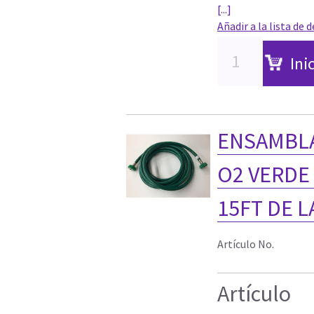
[...]
Añadir a la lista de 
Ini
ENSAMBLA
O2 VERDE D
15FT DE 
Artículo No.
Artículo