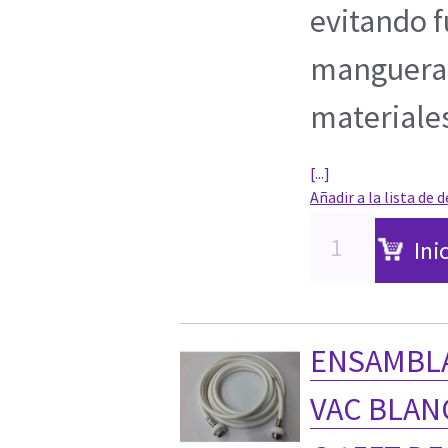
evitando f
manguera 
materiale
[...]
Añadir a la lista de 
Ini
ENSAMBLA
VAC BLANC