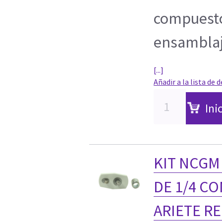
compuestos
ensamblaj
[...]
Añadir a la lista de 
Ini
KIT NCGM
DE 1/4 C
ARIETE R