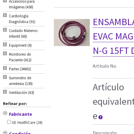
Accesorios para
Imágenes (436)
Cardiología
ENSAMBLA
Diagnóstica (91)
Cuidado Materno-
EVAC MAGE
Infantil (60)
Equipment (4)
N-G 15FT
Monitoreo de
Paciente (412)
Artículo No.
Partes (34601)
Suministro de
anestesia (130)
Artículo
Ventilación (63)
equivalen
Refinar por:
e
Fabricante
GE HealthCare
(24)
Descripción
Condición