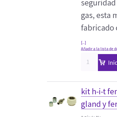
seguridad 
gas, esta
fabricado 
[...]
Añadir a la lista de 
Ini
kit h-i-t 
gland y fe