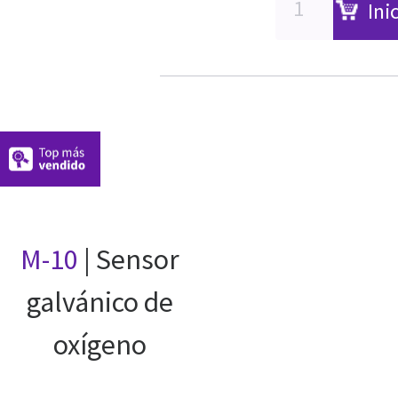
Ini
M-10
| Sensor
galvánico de
oxígeno