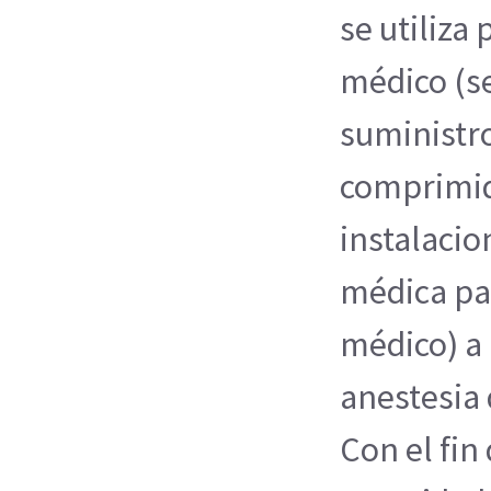
se utiliza 
médico (se
suministro
comprimid
instalacio
médica par
médico) a
anestesia 
Con el fin