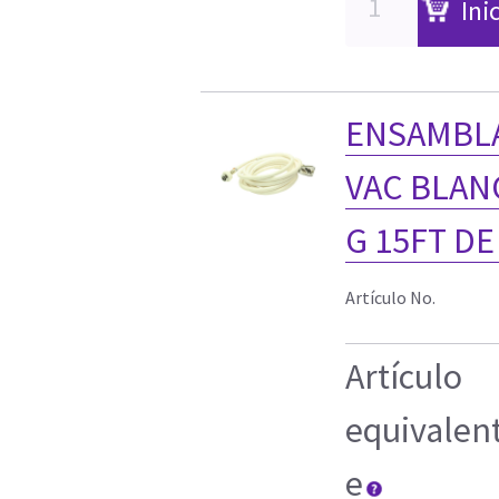
Ini
ENSAMBLA
VAC BLANC
G 15FT D
Artículo No.
Artículo
equivalen
e