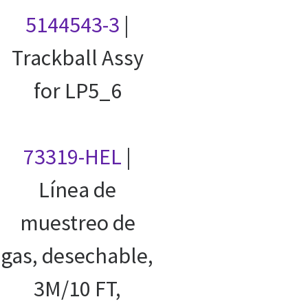
5144543-3
|
Trackball Assy
for LP5_6
73319-HEL
|
Línea de
muestreo de
gas, desechable,
3M/10 FT,