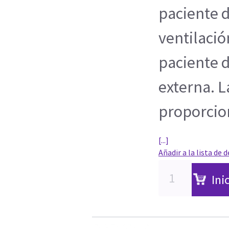
paciente d
ventilació
paciente 
externa. 
proporcion
[...]
Añadir a la lista de 
Ini