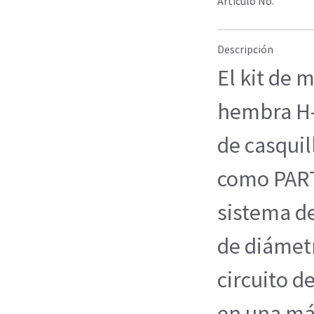
Artículo No.
Descripción
El kit de 
hembra H-I
de casquil
como PART
sistema de
de diámetr
circuito d
en una má