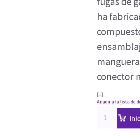
fugas de g
ha fabrica
compuestos
ensamblaj
manguera 
conector
[...]
Añadir a la lista de 
Ini