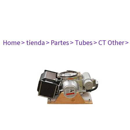
Home
> tienda
> Partes
> Tubes
> CT Other
>