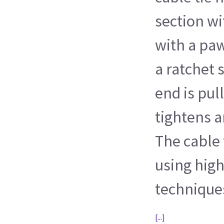
section wi
with a paw
a ratchet 
end is pul
tightens a
The cable 
using high
technique
[...]