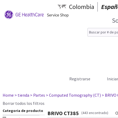
Colombia
Españ
So
Registrarse
Inicia
Home
> tienda
> Partes
> Computed Tomography (CT)
> BRIVO
Borrar todos los filtros
Categoria de producto
BRIVO CT385
(443 encontrado)
O