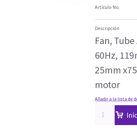
Artículo No.
Descripción
Fan, Tube 
60Hz, 11
25mm x75c
motor
Añadir a la lista de 
Ini