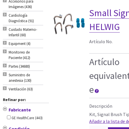
Accesorios para
Imágenes (436)
Small Sign
Cardiología
Diagnóstica (91)
HELWIG
Cuidado Materno-
Infantil (60)
Artículo No.
Equipment (4)
Monitoreo de
Paciente (412)
Artículo
Partes (34680)
equivalen
Suministro de
anestesia (130)
e
Ventilación (63)
Refinar por:
Descripción
Fabricante
Kit, Signal Brush Ti
GE HealthCare
(443)
Añadir a la lista de 
Condición