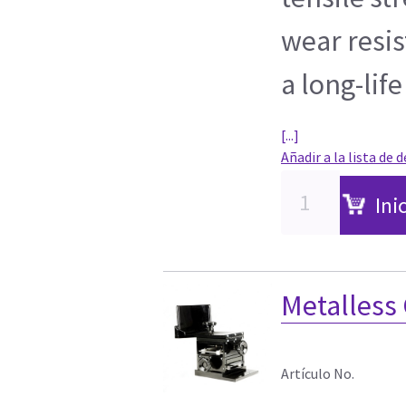
wear resi
a long-life
[...]
Añadir a la lista de 
Ini
Metalless
Artículo No.