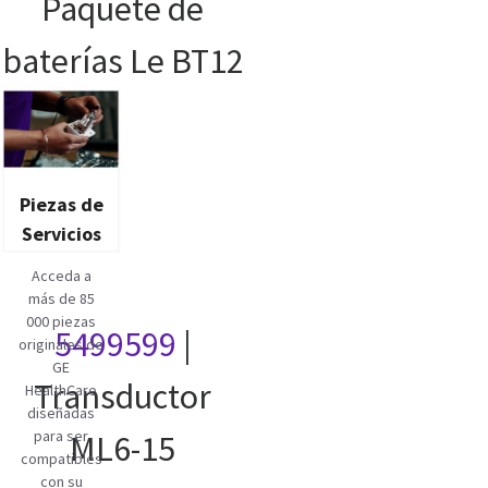
Paquete de
baterías Le BT12
Piezas de
Servicios
Acceda a
más de 85
000 piezas
5499599
|
originales de
GE
Transductor
HealthCare
diseñadas
para ser
ML6-15
compatibles
con su