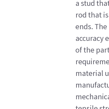
a stud that
rod that i
ends. The
accuracy e
of the par
requireme
material u
manufactu
mechanical
tensile st