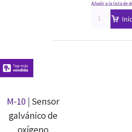
Añadir a la lista de 
Ini
M-10
| Sensor
galvánico de
oxígeno