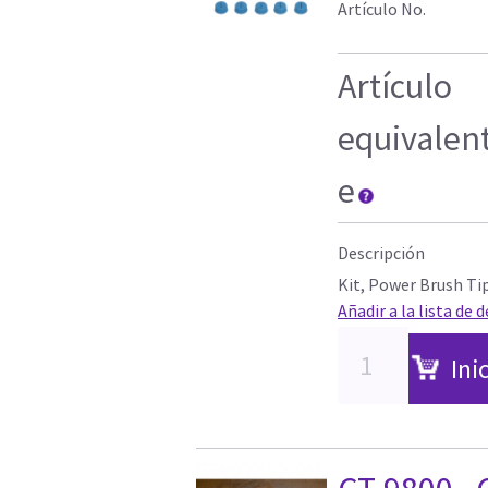
Artículo No.
Artículo
equivalen
e
Descripción
Kit, Power Brush Ti
Añadir a la lista de 
Ini