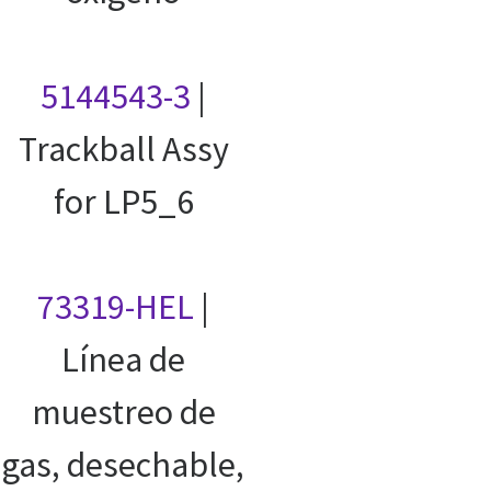
5144543-3
|
Trackball Assy
for LP5_6
73319-HEL
|
Línea de
muestreo de
gas, desechable,