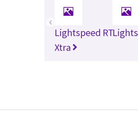
‹
Lightspeed RT
Light
Xtra