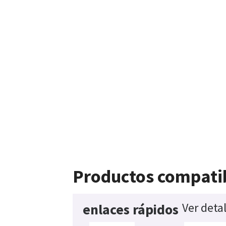
Productos compati
Ver deta
enlaces rápidos