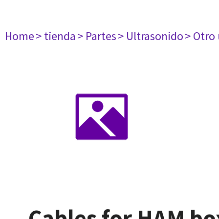
Home
> tienda
> Partes
> Ultrasonido
> Otro
Cables for HAM bo