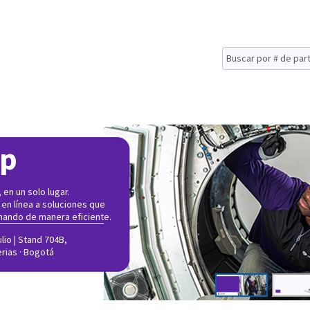
op
en un solo lugar.
 en línea a soluciones que
nando de manera eficiente.
lio | Stand 704B,
erias · Bogotá