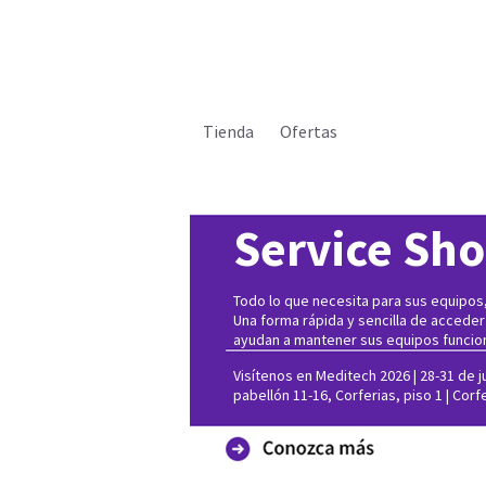
Tienda
Ofertas
Service Sh
Todo lo que necesita para sus equipos, 
Una forma rápida y sencilla de acceder
ayudan a mantener sus equipos funcio
Visítenos en Meditech 2026 | 28-31 de ju
pabellón 11-16, Corferias, piso 1 | Corf