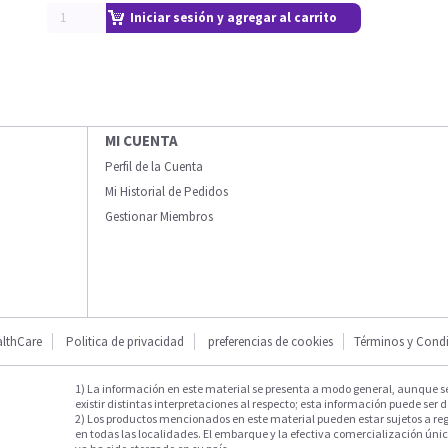
Iniciar sesión y agregar al carrito
MI CUENTA
Perfil de la Cuenta
Mi Historial de Pedidos
Gestionar Miembros
lthCare
Politica de privacidad
preferencias de cookies
Términos y Cond
1) La información en este material se presenta a modo general, aunque s
existir distintas interpretaciones al respecto; esta información puede ser d
2) Los productos mencionados en este material pueden estar sujetos a reg
en todas las localidades. El embarque y la efectiva comercialización única