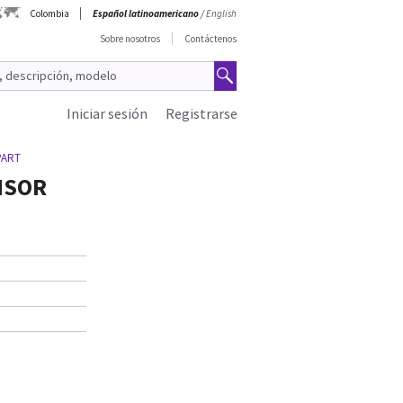
Colombia
Español latinoamericano
/
English
Sobre nosotros
Contáctenos
Iniciar sesión
Registrarse
PART
NSOR