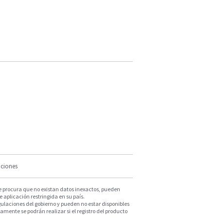
iciones
e procura que no existan datos inexactos, pueden
e aplicación restringida en su país.
ulaciones del gobierno y pueden no estar disponibles
mente se podrán realizar si el registro del producto