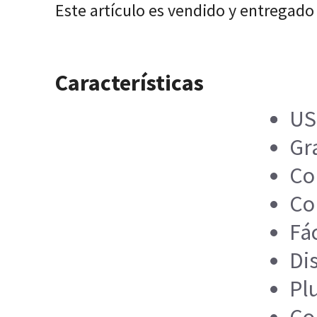
Este artículo es vendido y entregado
Características
US
Gr
Co
Co
Fác
Di
Pl
Co