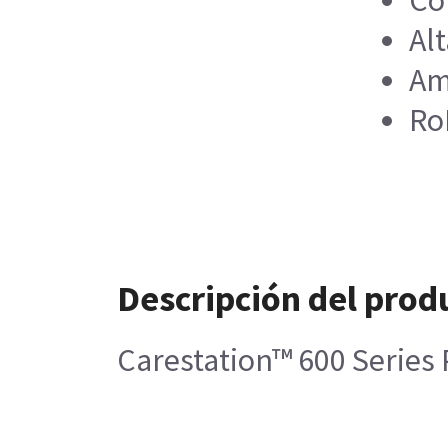
Al
Am
Ro
Descripción del prod
Carestation™ 600 Series 