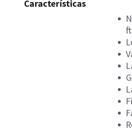
Características
N
f
L
V
L
G
L
F
F
R