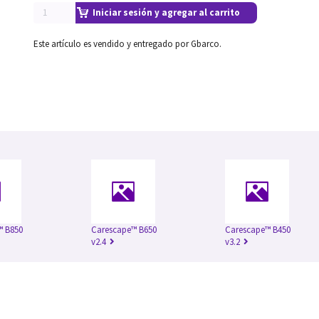
Iniciar sesión y agregar al carrito
Este artículo es vendido y entregado por Gbarco.
™ B850
Carescape™ B650
Carescape™ B450
v2.4
v3.2