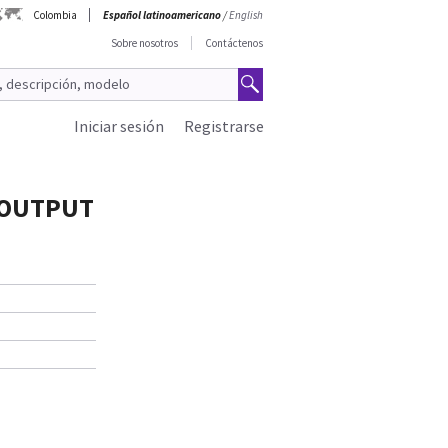
Colombia
Español latinoamericano
/
English
Sobre nosotros
Contáctenos
Iniciar sesión
Registrarse
 OUTPUT