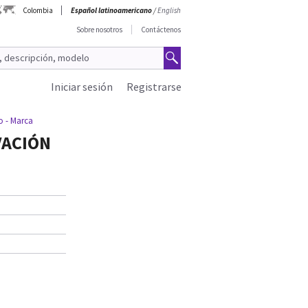
Colombia
Español latinoamericano
/
English
Sobre nosotros
Contáctenos
Iniciar sesión
Registrarse
 - Marca
VACIÓN