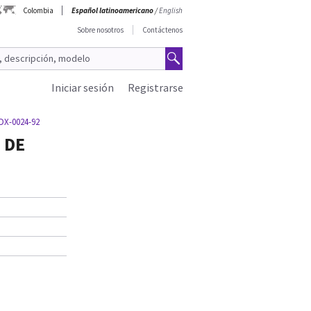
Colombia
Español latinoamericano
/
English
Sobre nosotros
Contáctenos
Iniciar sesión
Registrarse
X-0024-92
 DE