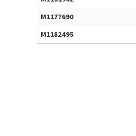
M1177690
M1182495