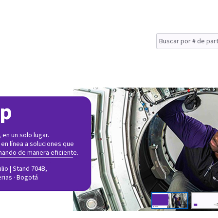
op
en un solo lugar.
 en línea a soluciones que
nando de manera eficiente.
lio | Stand 704B,
erias · Bogotá