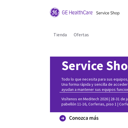
Tienda
Ofertas
Service Sh
Todo lo que necesita para sus equipos, 
Una forma rápida y sencilla de acceder
ayudan a mantener sus equipos funcio
Visítenos en Meditech 2026 | 28-31 de ju
pabellón 11-16, Corferias, piso 1 | Corf