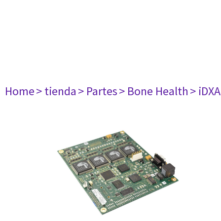
Home
> tienda
> Partes
> Bone Health
> iDXA