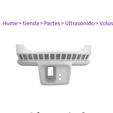
Home
> tienda
> Partes
> Ultrasonido
> Volu