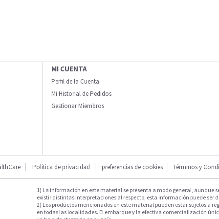
MI CUENTA
Perfil de la Cuenta
Mi Historial de Pedidos
Gestionar Miembros
lthCare
Politica de privacidad
preferencias de cookies
Términos y Cond
1) La información en este material se presenta a modo general, aunque s
existir distintas interpretaciones al respecto; esta información puede ser d
2) Los productos mencionados en este material pueden estar sujetos a reg
en todas las localidades. El embarque y la efectiva comercialización única