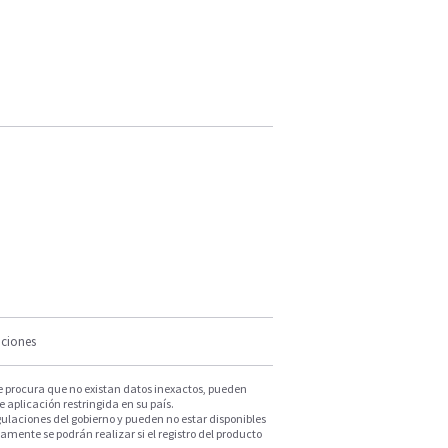
iciones
e procura que no existan datos inexactos, pueden
e aplicación restringida en su país.
ulaciones del gobierno y pueden no estar disponibles
mente se podrán realizar si el registro del producto