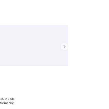
›
tas piezas
nformación