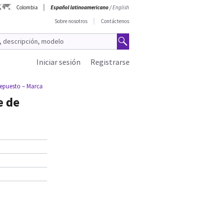
Colombia
Español latinoamericano
/
English
Sobre nosotros
Contáctenos
Iniciar sesión
Registrarse
epuesto – Marca
 de