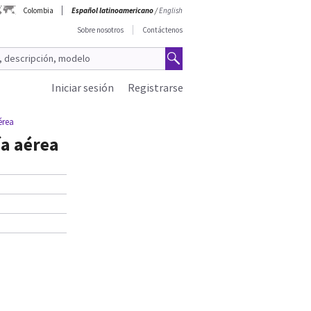
Colombia
Español latinoamericano
/
English
Sobre nosotros
Contáctenos
Iniciar sesión
Registrarse
érea
ía aérea