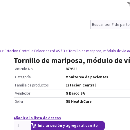
s
> Estacion Central
> Enlace de red AS / 3
> Tornillo de mariposa, módulo de vía a
Tornillo de mariposa, módulo de v
Artículo No.
879511
Categoría
Monitoreo de pacientes
Familia de productos
Estacion Central
Vendedor
G Barco SA
Seller
GE HealthCare
Añadir a la lista de deseos
Iniciar sesión y agregar al carrito