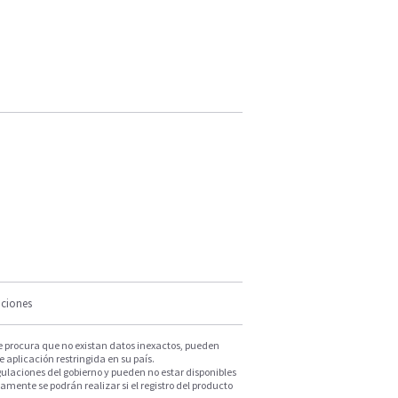
iciones
e procura que no existan datos inexactos, pueden
e aplicación restringida en su país.
ulaciones del gobierno y pueden no estar disponibles
mente se podrán realizar si el registro del producto