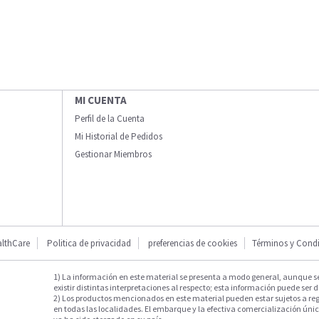
MI CUENTA
Perfil de la Cuenta
Mi Historial de Pedidos
Gestionar Miembros
lthCare
Politica de privacidad
preferencias de cookies
Términos y Cond
1) La información en este material se presenta a modo general, aunque s
existir distintas interpretaciones al respecto; esta información puede ser d
2) Los productos mencionados en este material pueden estar sujetos a reg
en todas las localidades. El embarque y la efectiva comercialización única