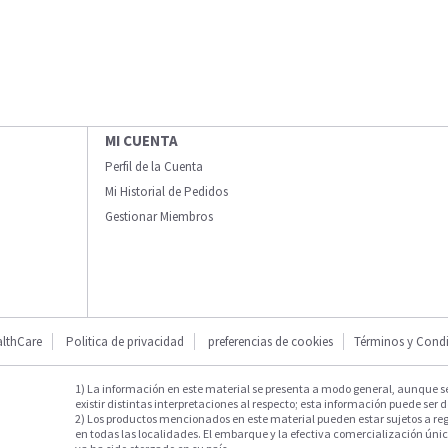
MI CUENTA
Perfil de la Cuenta
Mi Historial de Pedidos
Gestionar Miembros
lthCare
Politica de privacidad
preferencias de cookies
Términos y Cond
1) La información en este material se presenta a modo general, aunque s
existir distintas interpretaciones al respecto; esta información puede ser d
2) Los productos mencionados en este material pueden estar sujetos a reg
en todas las localidades. El embarque y la efectiva comercialización única