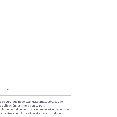
iciones
e procura que no existan datos inexactos, pueden
e aplicación restringida en su país.
ulaciones del gobierno y pueden no estar disponibles
mente se podrán realizar si el registro del producto